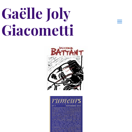
Aller
Mai
Gaëlle Joly
au
Men
contenu
Giacometti